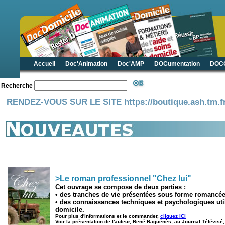
Accueil
Doc'Animation
Doc'AMP
DOCumentation
DOCG
Recherche
RENDEZ-VOUS SUR LE SITE https://boutique.ash.tm.fr
>Le roman professionnel "Chez lui
"
Cet ouvrage se compose de deux parties :
• des tranches de vie présentées sous forme romancée
• des connaissances techniques et psychologiques uti
domicile.
Pour plus d'informations et le commander,
cliquez ICI
Voir la présentation de l'auteur, René Raguénès, au Journal Télévisé