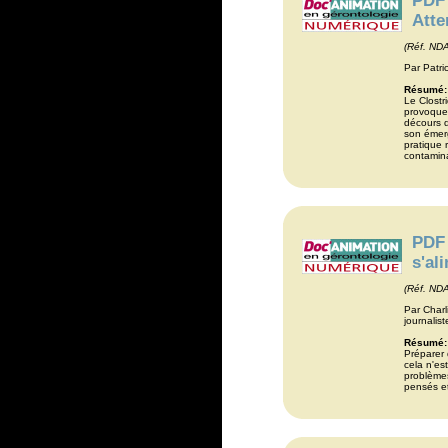
PDF 
Atte
(Réf. ND
Par Patric
Résumé:
Le Clostr
provoque
décours d
son émerg
pratique 
contamina
PDF 
s'al
(Réf. ND
Par Charl
journalist
Résumé:
Préparer 
cela n'es
problème
pensés et