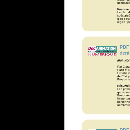
hospitali
Résumé:
Le plan d
spécialis
n'en peuv
règlent pa
PDF 
dent
(Réf. ND
Par Clar
Paris et 
Extratis 
de l'Est p
Propos re
Résumé:
Les patho
quotidien
Bretonnea
l'importa
personnes
nombreuse