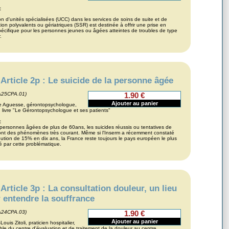
:
on d'unités spécialisées (UCC) dans les services de soins de suite et de
ion polyvalents ou gériatriques (SSR) est destinée à offrir une prise en
écifique pour les personnes jeunes ou âgées atteintes de troubles de type
.
Article 2p : Le suicide de la personne âgée
A25CPA.01)
1.90 €
le Aguesse, gérontopsychologue,
 livre "Le Gérontopsychologue et ses patients"
:
personnes âgées de plus de 60ans, les suicides réussis ou tentatives de
ont des phénomènes très courant. Même si l'Inserm a récemment constaté
ution de 15% en dix ans, la France reste toujours le pays européen le plus
 par cette problématique.
Article 3p : La consultation douleur, un lieu
 entendre la souffrance
A24CPA.03)
1.90 €
ouis Zitoli, praticien hospitalier,
le du centre d'évaluation et de traitement de la douleur au centre