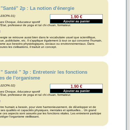
"Santé" 2p : La notion d'énergie
A33CPA.01)
1.90 €
ues Choque, éducateur sportif
'Etat, professeur de yoga et taï chi chuan, formateur.
:
ergie se retrouve aussi bien dans le vocabulaire usuel que scientifique,
e, publicitaire, etc. Il s'applique également à tout ce qui concerne l'humain,
isme aux besoins physiologiques, sociaux ou environnementaux. Dans
utes les civilisations, il traduit un concept.
" Santé " 3p : Entretenir les fonctions
les de l'organisme
A32CPA.02)
1.90 €
ues Choque, éducateur sportif
'Etat, professeur de yoga et taï chi chuan, formateur.
:
tre humain a besoin, pour vivre harmonieusement, de développer et de
 ses qualités et capacités physiques, mentales et spirituelles... Un grand
 ces aspects sont assurés par les fonctions vitales. Les entretenir participe
otéger l'organisme vieillissant.