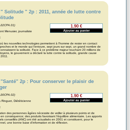
" Solitude " 2p : 2011, année de lutte contre
olitude
A32CPA.01)
1.90 €
nt Menusier, journaliste
:
 où les nouvelles technologies permettent à l'homme de rester en contact
proches et le monde qui l'entoure, sept jours sur sept, un grand nombre de
connaissent la solitude. Face à ce problème majeur touchant 20 millions de
toyens, le gouvernent a déclaré la lutte contre la solitude, grande cause
 2011.
"Santé" 2p : Pour conserver le plaisir de
ger
A30CPA.02)
1.90 €
 Ringuet, Diététicienne
:
ation des personnes âgées nécessite de veiller à plusieurs points et de
 en conséquence; des produits favorisant l'équilibre alimentaire. Les apports
nels conseillés (ANC) ont été actualisés en 2001 et constituent, pour le
nnel, une bonne base d'information et de réflexion.