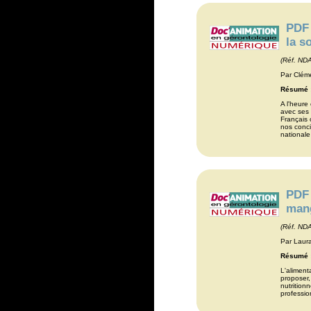
PDF 
la s
(Réf. ND
Par Cléme
Résumé 
A l'heure
avec ses 
Français 
nos conci
nationale
PDF 
man
(Réf. ND
Par Laura
Résumé 
L'aliment
proposer,
nutrition
professio