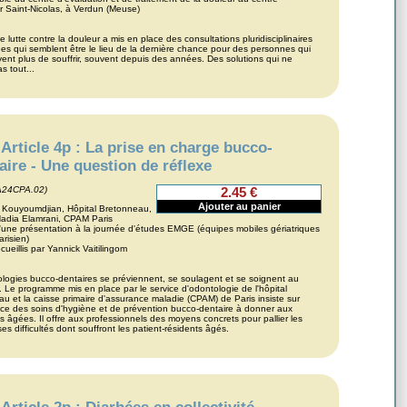
er Saint-Nicolas, à Verdun (Meuse)
e lutte contre la douleur a mis en place des consultations pluridisciplinaires
ées qui semblent être le lieu de la dernière chance pour des personnes qui
ent plus de souffrir, souvent depuis des années. Des solutions qui ne
s tout...
Article 4p : La prise en charge bucco-
aire - Une question de réflexe
A24CPA.02)
2.45 €
a Kouyoumdjian, Hôpital Bretonneau,
Nadia Elamrani, CPAM Paris
d'une présentation à la journée d'études EMGE (équipes mobiles gériatriques
arisien)
cueillis par Yannick Vaitilingom
logies bucco-dentaires se préviennent, se soulagent et se soignent au
. Le programme mis en place par le service d'odontologie de l'hôpital
u et la caisse primaire d'assurance maladie (CPAM) de Paris insiste sur
nce des soins d'hygiène et de prévention bucco-dentaire à donner aux
 âgées. Il offre aux professionnels des moyens concrets pour pallier les
s difficultés dont souffront les patient-résidents âgés.