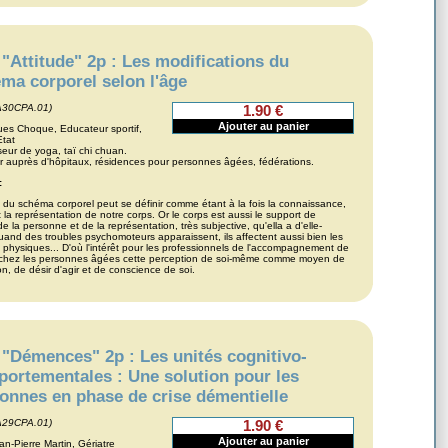
"Attitude" 2p : Les modifications du
ma corporel selon l'âge
A30CPA.01)
1.90 €
ues Choque, Educateur sportif,
Etat
seur de yoga, taï chi chuan.
 auprès d'hôpitaux, résidences pour personnes âgées, fédérations.
:
 du schéma corporel peut se définir comme étant à la fois la connaissance,
t la représentation de notre corps. Or le corps est aussi le support de
 de la personne et de la représentation, très subjective, qu'ella a d'elle-
nd des troubles psychomoteurs apparaissent, ils affectent aussi bien les
 physiques... D'où l'intérêt pour les professionnels de l'accompagnement de
r chez les personnes âgées cette perception de soi-même comme moyen de
ion, de désir d'agir et de conscience de soi.
"Démences" 2p : Les unités cognitivo-
ortementales : Une solution pour les
onnes en phase de crise démentielle
A29CPA.01)
1.90 €
an-Pierre Martin, Gériatre