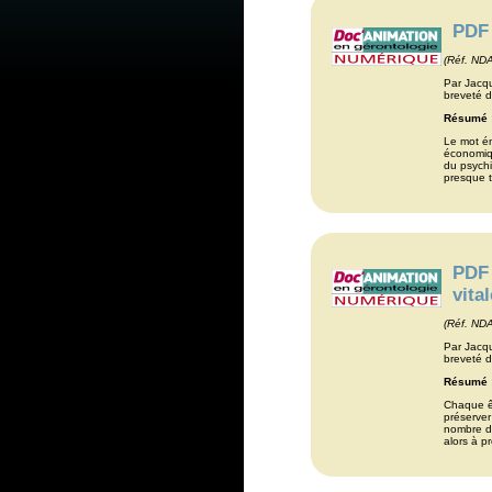
PDF 
(Réf. ND
Par Jacq
breveté d
Résumé 
Le mot én
économiqu
du psych
presque to
PDF 
vita
(Réf. ND
Par Jacq
breveté d
Résumé 
Chaque ê
préserver
nombre de
alors à pr