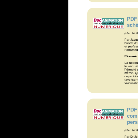
PDF 
sché
(Réf. ND
Par Jacq
brevet d'
et profes
Formateur
Résumé 
La notion
le vécu e
l'identité
même. Qua
capacités
favorise
valorisat
PDF 
comp
pers
(Réf. ND
Par Dr Je