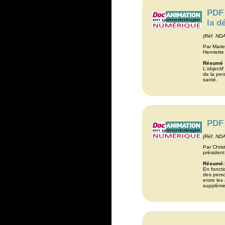
PDF 
la d
(Réf. ND
Par Marie
Henriette
Résumé 
L'objecti
de la per
santé.
PDF 
(Réf. ND
Par Chris
président
Résumé:
En foncti
des perso
entre les
supplémen