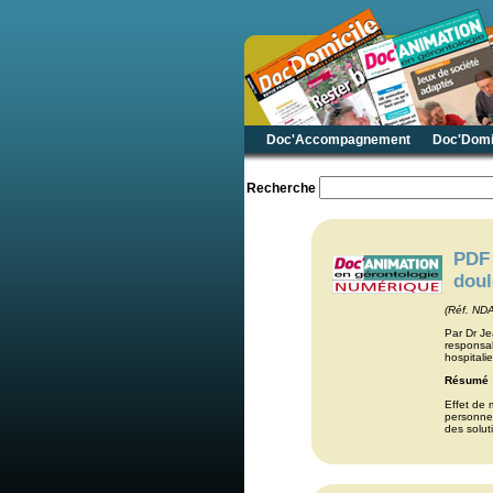
Doc'Accompagnement
Doc'Domi
Recherche
PDF 
doul
(Réf. ND
Par Dr Jea
responsab
hospitali
Résumé 
Effet de
personne 
des solu