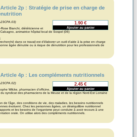
Article 2p : Stratégie de prise en charge de
énutrition
A23CPA.03)
1.90 €
-Rose Bianchi, diététicienne et
 Calcagno, animatrice hôpital local de Sospel (06)
:
f recherché dans ce travail est d'élaborer un outil d'aide à la prise en charge
sonne âgée dénutrie ou à risque de dénutrition pour les professionnels de
Article 4p : Les compléments nutritionnels
A23CPA.02)
2.45 €
tophe Wilcke, pharmacien d'officine,
 du syndicat des pharmaciens de la Meuse et de la région Nord-Est Lorraine
on de l'âge, des conditions de vie, des maladies, les besoins nutritionnels
nnes évoluent. Chez les personnes âgées, un déséquilibre nutritionnel
 apports et les besoins de l'organisme peut conduire à avoir recours à une
tation orale. On utilise alors des compléments nutritionnels.