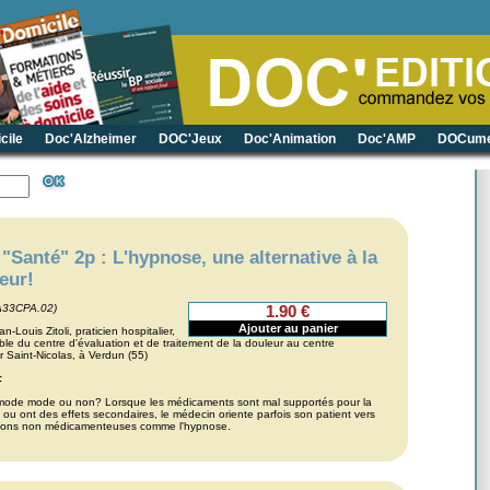
cile
Doc'Alzheimer
DOC'Jeux
Doc'Animation
Doc'AMP
DOCume
"Santé" 2p : L'hypnose, une alternative à la
eur!
A33CPA.02)
1.90 €
n-Louis Zitoli, praticien hospitalier,
le du centre d'évaluation et de traitement de la douleur au centre
er Saint-Nicolas, à Verdun (55)
:
 mode mode ou non? Lorsque les médicaments sont mal supportés pour la
ou ont des effets secondaires, le médecin oriente parfois son patient vers
tions non médicamenteuses comme l'hypnose.