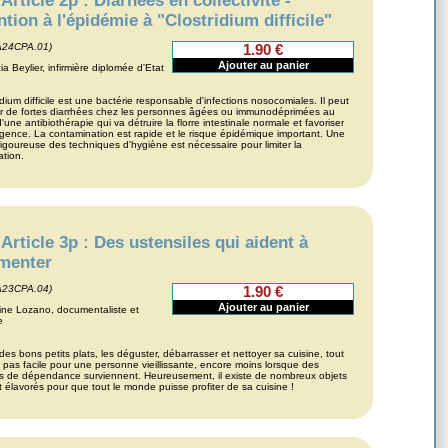
Article 2p : Diarhées en collectivité -
ntion à l'épidémie à "Clostridium difficile"
A24CPA.01)
1.90 €
ia Beylier, infirmière diplomée d'Etat
idium difficile est une bactérie responsable d'infections nosocomiales. Il peut
r de fortes diarrhées chez les personnes âgées ou immunodéprimées au
'une antibiothérapie qui va détruire la florre intestinale normale et favoriser
ence. La contamination est rapide et le risque épidémique important. Une
rigoureuse des techniques d'hygiène est nécessaire pour limiter la
tion.
Article 3p : Des ustensiles qui aident à
imenter
A23CPA.04)
1.90 €
ine Lozano, documentaliste et
e
des bons petits plats, les déguster, débarrasser et nettoyer sa cuisine, tout
t pas facile pour une personne vieillissante, encore moins lorsque des
s de dépendance surviennent. Heureusement, il existe de nombreux objets
 élavorés pour que tout le monde puisse profiter de sa cuisine !