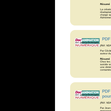
Résumé 
La créati
réadaptat
charge sp
Alzheimer
PDF 
(Réf. ND
Par Céci
auteur du
Résumé 
Chez les 
suicide s
une dimin
contaminé
PDF 
pour
(Réf. ND
Par Jean-L
responsab