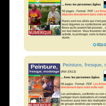
... Avec les personnes âgées
50 pages - Format : PDF.
Les fich
déposés directement dans votre bo
Rares sont nos aînés qui n'ont pas 
leurs légumes ou confectionné a
fleurs qu'ils avaient fait pousser...
sur leur balcon. Vous trouverez de
activité, la prolonger, voire la tra
durée.
Peinture, fresque,
(Réf. EN13)
... Avec les personnes âgées
58 pages - Format : PDF.
Les fichi
directement dans votre boîte mail.
Les animateurs, confirmés ou non 
partager leurs réalisations et com
trouverez aussi bien des réalisatio
de groupe destinés par exemple à un