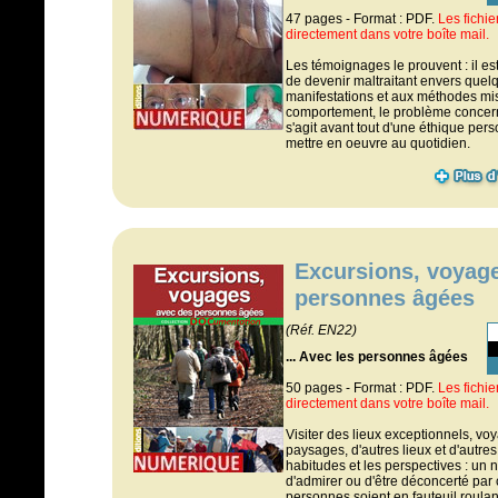
47 pages - Format : PDF.
Les fichi
directement dans votre boîte mail.
Les témoignages le prouvent : il est 
de devenir maltraitant envers quel
manifestations et aux méthodes mis
comportement, le problème concern
s'agit avant tout d'une éthique pers
mettre en oeuvre au quotidien.
Excursions, voyag
personnes âgées
(Réf. EN22)
... Avec les personnes âgées
50 pages - Format : PDF.
Les fichi
directement dans votre boîte mail.
Visiter des lieux exceptionnels, voy
paysages, d'autres lieux et d'autre
habitudes et les perspectives : u
d'admirer ou d'être déconcerté par 
personnes soient en fauteuil roula