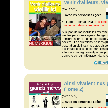
Venir d'ailleurs, viei
(Réf. EN33)
... Avec les personnes âgées
50 pages - Format : PDF.
Les fichi
directement dans votre boîte mail.
Si la population vieillit, les référ
vie des personnes âgées changent
immigrées, ont eu un parcours de vi
société... Les questions, posées qu
population vieillissante e accroiss
dissimuler celles concernant ces 
à leur accompagnement par les pro
domicile ou leur intégration dans l
Ainsi vivaient nos
(Tome 2)
(Réf. EN32)
... Avec les personnes âgées
45 pages - Format : PDF.
Les fichi