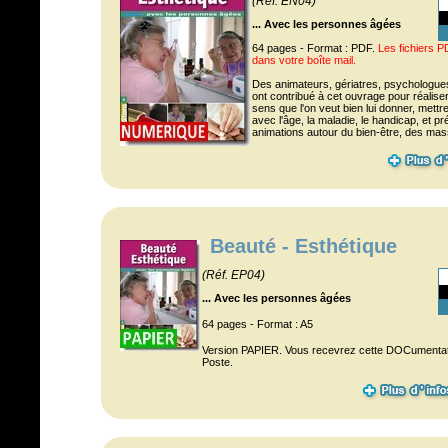
(Réf. EN04)
... Avec les personnes âgées
64 pages - Format : PDF.
Les fichiers 
dans votre boîte mail.
Des animateurs, gériatres, psychologues
ont contribué à cet ouvrage pour réalise
sens que l'on veut bien lui donner, mettr
avec l'âge, la maladie, le handicap, et pr
animations autour du bien-être, des mas
Beauté - Esthétique
(Réf. EP04)
... Avec les personnes âgées
64 pages - Format : A5
Version PAPIER. Vous recevrez cette DOCumentatio
Poste.