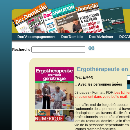
Doc'Accompagnement
Doc'Domicile
Doc'Alzheimer
DOC'J
Recherche
Ergothérapeute en 
(Réf. EN44)
... Avec les personnes âgées
53 pages - Format : PDF.
Les fichi
directement dans votre boîte mail.
Le maître mot de l'ergothérapeute :
l'autonomie de la personne, à trave
réadaptation, au travers d'activités
professionnels ont un rôle d'expert
lors du retour au domicile, afin d'am
vie de la personne dépendante en 
Propos d'ergothérapeutes !