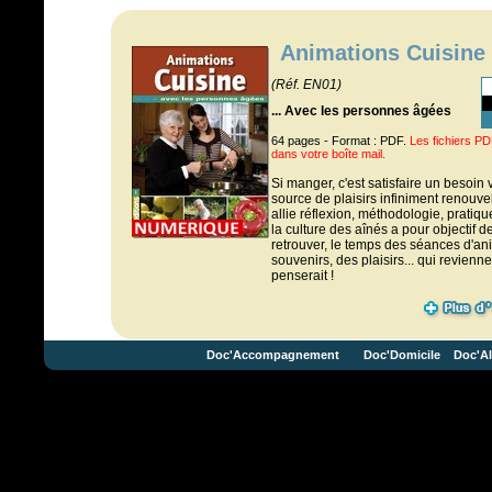
Animations Cuisine
(Réf. EN01)
... Avec les personnes âgées
64 pages - Format : PDF.
Les fichiers P
dans votre boîte mail.
Si manger, c'est satisfaire un besoin v
source de plaisirs infiniment renouv
allie réflexion, méthodologie, pratiq
la culture des aînés a pour objectif d
retrouver, le temps des séances d'an
souvenirs, des plaisirs... qui revienne
penserait !
Doc'Accompagnement
Doc'Domicile
Doc'Al