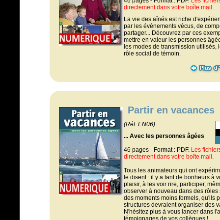
46 pages - Format : PDF.
Les fichie
directement dans votre boîte mail.
La vie des aînés est riche d'expérien
par les événements vécus, de compé
partager... Découvrez par ces exem
mettre en valeur les personnes âgées
les modes de transmission utilisés, l
rôle social de témoin.
Partir en vacances
(Réf. EN06)
... Avec les personnes âgées
46 pages - Format : PDF.
Les fichie
directement dans votre boîte mail.
Tous les animateurs qui ont expéri
le disent : il y a tant de bonheurs à 
plaisir, à les voir rire, participer, mê
observer à nouveau dans des rôles 
des moments moins formels, qu'ils p
structures devraient organiser des 
N'hésitez plus à vous lancer dans l'
témoignages de vos collègues !