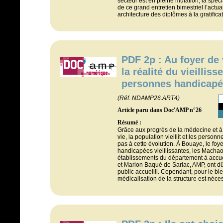
secteur est en pleine mutation, la spéci
de ce grand entretien bimestriel l’actua
architecture des diplômes à la gratifica
PDF 2p : Au foyer de
la réalité du vieillis
personnes handicap
(Réf. NDAMP26.ART4)
Article paru dans Doc'AMP n°26
Résumé :
Grâce aux progrès de la médecine et à
vie, la population vieillit et les pers
pas à cette évolution. À Bouaye, le foy
handicapées vieillissantes, les Machao
établissements du département à accuei
et Marion Baqué de Sariac, AMP, ont dû
public accueilli. Cependant, pour le bie
médicalisation de la structure est néce