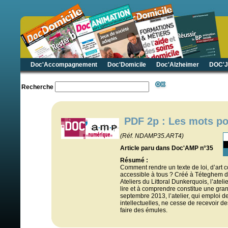
Doc'Accompagnement
Doc'Domicile
Doc'Alzheimer
DOC'J
Recherche
PDF 2p : Les mots pou
(Réf. NDAMP35.ART4)
Article paru dans Doc'AMP n°35
Résumé :
Comment rendre un texte de loi, d’art 
accessible à tous ? Créé à Téteghem d
Ateliers du Littoral Dunkerquois, l’atel
lire et à comprendre constitue une gr
septembre 2013, l’atelier, qui emploi 
intellectuelles, ne cesse de recevoir
faire des émules.