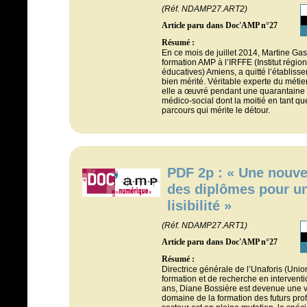
(Réf. NDAMP27.ART2)
Article paru dans Doc'AMP n°27
Résumé :
En ce mois de juillet 2014, Martine Ga
formation AMP à l’IRFFE (Institut régio
éducatives) Amiens, a quitté l’établis
bien mérité. Véritable experte du méti
elle a œuvré pendant une quarantaine 
médico-social dont la moitié en tant qu
parcours qui mérite le détour.
PDF 2p : « Une nouvel
des diplômes pour un
lisibilité »
(Réf. NDAMP27.ART1)
Article paru dans Doc'AMP n°27
Résumé :
Directrice générale de l’Unaforis (Uni
formation et de recherche en interventi
ans, Diane Bossière est devenue une v
domaine de la formation des futurs prof