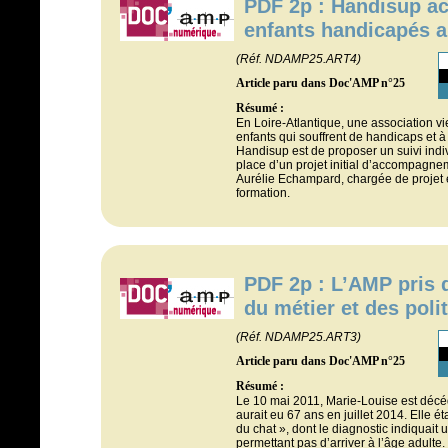
PDF 2p : Handisup a
enfants handicapés a
(Réf. NDAMP25.ART4)
Article paru dans Doc'AMP n°25
Résumé :
En Loire-Atlantique, une association v
enfants qui souffrent de handicaps et à l
Handisup est de proposer un suivi indiv
place d’un projet initial d’accompagn
Aurélie Echampard, chargée de projet e
formation.
PDF 2p : L’AMP pris 
du métier et des poli
(Réf. NDAMP25.ART3)
Article paru dans Doc'AMP n°25
Résumé :
Le 10 mai 2011, Marie-Louise est décéd
aurait eu 67 ans en juillet 2014. Elle ét
du chat », dont le diagnostic indiquait
permettant pas d’arriver à l’âge adult