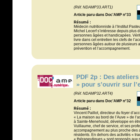
(Réf. NDAMP33.ART1)
Article paru dans Doc'AMP n°33
Résumé :
Médecin nutritionniste à l’Institut Paste
Michel Lecerf s’intéresse depuis plus d
personnes âgées et handicapées. Vérita
livre dans cet entretien les clefs de l
personnes âgées autour de plusieurs a
prévention et l’accompagnement.
PDF 2p : Des ateliers
» pour s’ouvrir sur l’
(Réf. NDAMP32.ART4)
Article paru dans Doc'AMP n°32
Résumé :
Vincent Paillot, directeur du foyer d’ac
« La maison au bord de l’Auve » de l’a
à Sainte-Menehould, développe en étroi
Vuillaume, chef de service, et ses prof
accompagnement au plus proche des at
résidents. En dehors des activités « trad
« thérapeutiques » sont proposés au