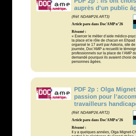
PDF 2p : Ils ont chois
auprès d’un public â
(Réf. NDAMP26.ART3)
Article paru dans Doc'AMP n°26
Résumé :
« Exercer le métier d’aide médico-psyc
la place et le rôle de chacun en Ehpad 
organisé le 17 avril par Askoria, site d
journée, Doc’AMP a recueilli le témoig
professionnels sur la place de l’AMP da
demandé pourquoi ils avaient choisi de 
personnes âgées.
PDF 2p : Olga Mignet
passion pour l’acco
travailleurs handicap
(Réf. NDAMP26.ART2)
Article paru dans Doc'AMP n°26
Résumé :
Il y a quelques années, Olga Mignet-