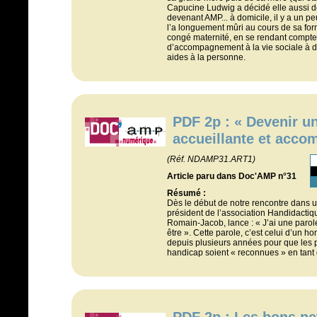
Capucine Ludwig a décidé elle aussi de
devenant AMP... à domicile, il y a un pe
l’a longuement mûri au cours de sa for
congé maternité, en se rendant compte q
d’accompagnement à la vie sociale à 
aides à la personne.
PDF 2p : « Devenir u
accueillante et acco
(Réf. NDAMP31.ART1)
Article paru dans Doc'AMP n°31
Résumé :
Dès le début de notre rencontre dans u
président de l’association Handidactique
Romain-Jacob, lance : « J’ai une parole t
être ». Cette parole, c’est celui d’un h
depuis plusieurs années pour que les 
handicap soient « reconnues » en tant q
PDF 2p : Les bons pet