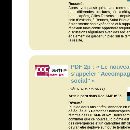
Résumé :
Après avoir passé quinze ans comme 
dans différentes structures, où il a cô
handicapées, Gilles Tessens est depui
sein d’Askoria, à Rennes, Saint-Brieuc 
à transmettre son expérience et à rappel
réflexion mais confie apprendre toujou
discussions régulières avec des ancien
également de garder un pied sur le terr
la réalité.
PDF 2p : « Le nouve
s’appeler "Accompagn
social" »
(Réf. NDAMP35.ART1)
Article paru dans Doc'AMP n°35
Résumé :
Plus de deux ans après l’annonce en ca
déléguée aux Personnes handicapées, M
réforme des DE AMP et AVS, nous so
confirmer que ce nouveau diplôme est b
des divergences et un calendrier diffici
devrait être déployé sur tout le territoi