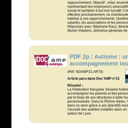
rapprochement. Objectif : créer, ensem
représentant les employeurs associati
social et sanitaire à but non lucratif. Ce
effective prochainement, va chambouler
habitué à ces rapprochements. Quelles 
salariés, les associations et les per
Réponses avec Stéphane Racz, directe
Muriel Vidalenc, directrice générale de
PDF 2p : Autisme : u
accompagnement tout
(Réf. NDAMP31.ART4)
Article paru dans Doc'AMP n°31
Résumé :
La Fédération française Sésame Autisme
accompagner les parents et des perso
par le biais de ses structures à taille
personnalisée. Dans le Rhône-Alpes, l
dans ce sens grâce à ses (bientôt) neu
l’accueil des autistes installés dans u
autour de Lyon.