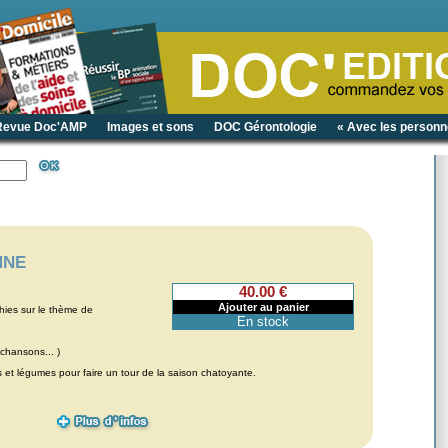
Revue Doc'AMP
Images et sons
DOC Gérontologie
« Avec les personn
MNE
40.00 €
ies sur le thème de
En stock
chansons... )
ts et légumes pour faire un tour de la saison chatoyante.