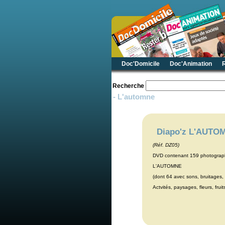
Doc'Domicile
Doc'Animation
Recherche
- L'automne
Diapo'z L'AUTO
(Réf. DZ05)
DVD contenant 159 photograph
L'AUTOMNE
(dont 64 avec sons, bruitages, 
Actvités, paysages, fleurs, frui