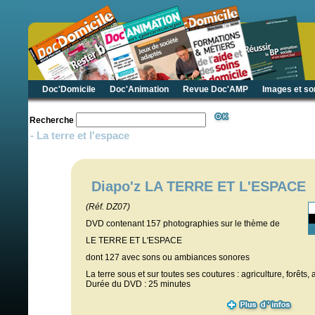
Doc'Domicile
Doc'Animation
Revue Doc'AMP
Images et so
Recherche
- La terre et l'espace
Diapo'z LA TERRE ET L'ESPACE
(Réf. DZ07)
DVD contenant 157 photographies sur le thème de
LE TERRE ET L'ESPACE
dont 127 avec sons ou ambiances sonores
La terre sous et sur toutes ses coutures : agriculture, forêts, a
Durée du DVD : 25 minutes