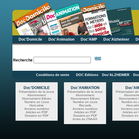
Doc'Domicile
Doc'Animation
Doc'AMP
Doc'Alzheimer
D
Recherche
Conditions de vente
DOC Editions
Doc'ALZHEIMER Do
Doc'DOMICILE
Doc'ANIMATION
Doc'A
Présentation de la revue
Présentation de la revue
Présentation de
Abonnement
Abonnement
Abonneme
Abonnement Elèves
Abonnement Elèves
Abonnement 
Numéro en cours
Numéro en cours
Numéro en 
Hors-série
Recueils
Hors-sér
Anciens numéros
Anciens numéros
Anciens nu
Articles en PDF
Articles en PDF
Articles en
Dossiers en PDF
Dossiers en PDF
Dossiers en
Actes du CNAAG