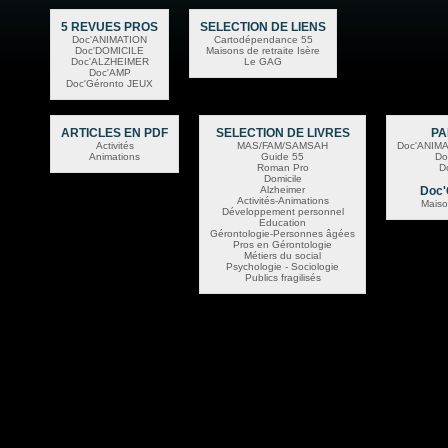
5 REVUES PROS
SELECTION DE LIENS
Doc'ANIMATION
Cartodépendance 55
Doc'DOMICILE
Maisons de retraite Isère
Doc'ALZHEIMER
Le GAG
Doc'AMP
Doc'Géronto JEUX
ARTICLES EN PDF
SELECTION DE LIVRES
PA
Activités
MAS/FAM/SAMSAH
Doc'ANIMA
Animations
Guide 55
Do
Roman Pro
D
Domicile
Alzheimer
Doc'
Activités-Animations
Maiso
Développement personnel
Education
Gérontologie-Personnes âgées
Pros en Gérontologie
Métiers du social
Psychologie - Sociologie
Publics fragilisés