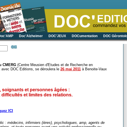
Doc'AMP
Doc'Alzheimer
DOC'JEUX
DOCumentation
DOC Gérontolo
 du CMERG
(Centre Meusien d'Etudes et de Recherche en
at avec DOC Editions,
se déroulera
le
26 mai 2011
à Benoite-Vaux
, soignants et personnes âgées :
difficultés et limites des relations.
quez ICI
lic : médecins, infirmiers (ières), psychologues, amp, agents de
ères, et toute personne ayant une activité professionnelle ou