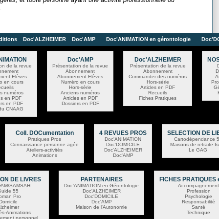
.
itions
Doc'ALZHEIMER Doc'AMP
Doc'ANIMATION en gérontologie
Doc'D
NIMATION
Doc'AMP
Doc'ALZHEIMER
NOS
on de la revue
Présentation de la revue
Présentation de la revue
nnement
Abonnement
Abonnement
D
ent Elèves
Abonnement Elèves
Commander des numéros
A
o en cours
Numéro en cours
Hors-série
Pro
cueils
Hors-série
Articles en PDF
Gé
s numéros
Anciens numéros
Recueils
les en PDF
Articles en PDF
Fiches Pratiques
ers en PDF
Dossiers en PDF
 du CNAAG
Coll. DOCumentation
4 REVUES PROS
SELECTION DE LI
Pratiques Pros
Doc'ANIMATION
Cartodépendance 
Connaissance personne agée
Doc'DOMICILE
Maisons de retraite I
Ateliers-activités
Doc'ALZHEIMER
Le GAG
Animations
Doc'AMP
ON DE LIVRES
PARTENAIRES
FICHES PRATIQUES 
FAM/SAMSAH
Doc'ANIMATION en Gérontologie
Accompagnement
Guide 55
Doc'ALZHEIMER
Profession
oman Pro
Doc'DOMICILE
Psychologie
Domicile
Doc'AMP
Responsabilité
lzheimer
Maison de l'Autonomie
Santé
tés-Animations
Technique
ement personnel