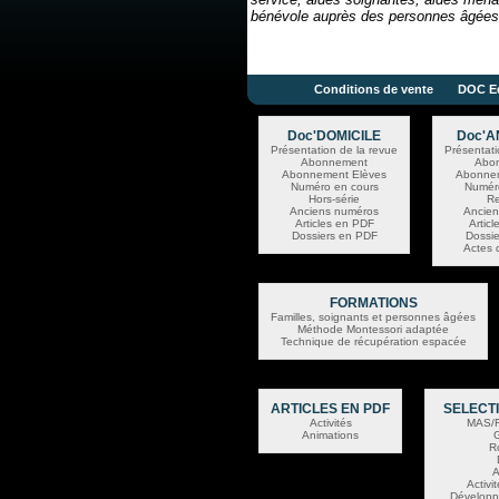
bénévole auprès des personnes âgées
Conditions de vente
DOC Ed
Doc'DOMICILE
Doc'A
Présentation de la revue
Présentati
Abonnement
Abo
Abonnement Elèves
Abonnem
Numéro en cours
Numér
Hors-série
Re
Anciens numéros
Ancien
Articles en PDF
Artic
Dossiers en PDF
Dossi
Actes
FORMATIONS
Familles, soignants et personnes âgées
Méthode Montessori adaptée
Technique de récupération espacée
ARTICLES EN PDF
SELECTI
Activités
MAS/
Animations
R
A
Activi
Développ