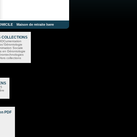
OMICILE
Maison de retraite Isere
 COLLECTIONS
DOCumentation
oc'Gérontologie
nimation Sociale
s en Gérontologie
rontechnologies
Hors collections
ENS
55
sère
en PDF