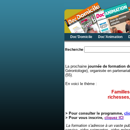
Doc'Domicile
Doc'Animation
Recherche
La prochaine
journée de formation
Gérontologie),
organisée en partenari
(55).
En voici le thème :
Familles
richesses, 
p
> Pour consulter le
programme,
cli
> Pour vous inscrire,
cliquez ICI
La formation s'adresse à un vaste pub
service, aides soignantes, aides ménag