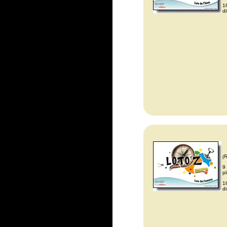
1
d
(
9
pl
1
d