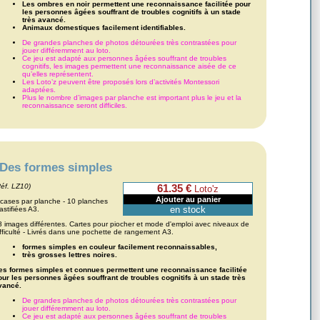
Les ombres en noir permettent une reconnaissance facilitée pour
les personnes âgées souffrant de troubles cognitifs à un stade
très avancé.
Animaux domestiques facilement identifiables.
De grandes planches de photos détourées très contrastées pour
jouer différemment au loto.
Ce jeu est adapté aux personnes âgées souffrant de troubles
cognitifs, les images permettent une reconnaissance aisée de ce
qu’elles représentent.
Les Loto’z peuvent être proposés lors d’activités Montessori
adaptées.
Plus le nombre d’images par planche est important plus le jeu et la
reconnaissance seront difficiles.
Des formes simples
Réf. LZ10)
61.35 €
Loto'z
 cases par planche - 10 planches
en stock
astifiées A3.
8 images différentes. Cartes pour piocher et mode d'emploi avec niveaux de
ifficulté - Livrés dans une pochette de rangement A3.
formes simples en couleur facilement reconnaissables,
très grosses lettres noires.
es formes simples et connues permettent une reconnaissance facilitée
our les personnes âgées souffrant de troubles cognitifs à un stade très
vancé.
De grandes planches de photos détourées très contrastées pour
jouer différemment au loto.
Ce jeu est adapté aux personnes âgées souffrant de troubles