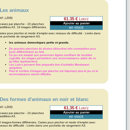
Les animaux
Réf. LZ08)
61.35 €
Loto'z
 cases par planche - 10 planches
en stock
astifiées A3. 16 images différentes.
artes pour piocher et mode d'emploi avec niveaux de difficulté - Livrés dans
ne pochette de rangement A3.
les animaux domestiques petits et grands.
De grandes planches de photos détourées très contrastées pour
jouer différemment au loto.
Ce jeu est adapté aux personnes âgées souffrant de troubles
cognitifs, les images permettent une reconnaissance aisée de ce
qu’elles représentent.
Les Loto’z peuvent être proposés lors d’activités Montessori
adaptées.
Plus le nombre d’images par planche est important plus le jeu et la
reconnaissance seront difficiles.
Des formes d'animaux en noir et blanc
Réf. LZ09)
61.35 €
Loto'z
 cases par planche - 10 planches
en stock
astifiées A3.
8 images-formes différentes. Cartes pour piocher et mode d'emploi avec
iveaux de difficulté - Livrés dans une pochette de rangement A3.