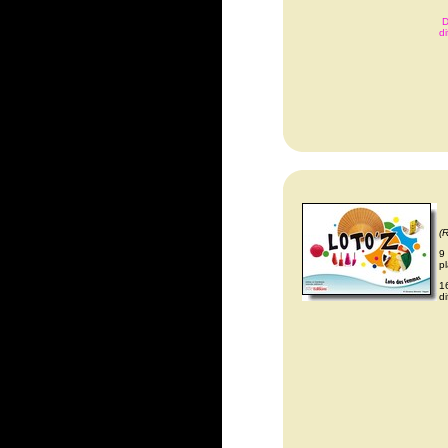
D
d
(
9
p
1
d