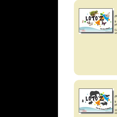
(
9
pl
C
u
(
9
pl
1
n