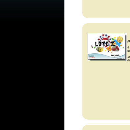
(
9
pl
1
d