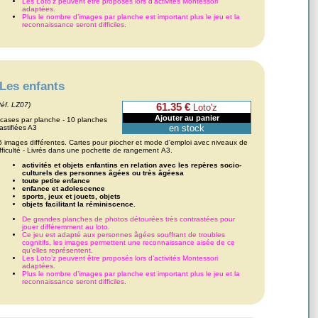
Les Loto’z peuvent être proposés lors d’activités Montessori
adaptées.
Plus le nombre d’images par planche est important plus le jeu et la
reconnaissance seront difficiles.
Les enfants
Réf. LZ07)
61.35 €
Loto'z
 cases par planche - 10 planches
en stock
astifiées A3
6 images différentes. Cartes pour piocher et mode d'emploi avec niveaux de
ifficulté - Livrés dans une pochette de rangement A3.
activités et objets enfantins en relation avec les repères socio-
culturels des personnes âgées ou très âgéesa
toute petite enfance
enfance et adolescence
sports, jeux et jouets, objets
objets facilitant la réminiscence.
De grandes planches de photos détourées très contrastées pour
jouer différemment au loto.
Ce jeu est adapté aux personnes âgées souffrant de troubles
cognitifs, les images permettent une reconnaissance aisée de ce
qu’elles représentent.
Les Loto’z peuvent être proposés lors d’activités Montessori
adaptées.
Plus le nombre d’images par planche est important plus le jeu et la
reconnaissance seront difficiles.