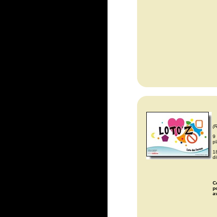
(
9
pl
1
d
C
p
a