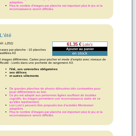
adaptées.
Plus le nombre d’images par planche est important plus le jeu et la
reconnaissance seront difficiles.
L'été
Réf. LZ02)
61.35 €
Loto'z
 cases par planche - 10 planches
en stock
astifiées A3
6 images différentes. Cartes pour piocher et mode d'emploi avec niveaux de
ifficulté - Livrés dans une pochette de rangement A3.
l'été, ses ustensiles obligatoires
ses délices
et autres vêtements
De grandes planches de photos détourées très contrastées pour
jouer différemment au loto.
Ce jeu est adapté aux personnes âgées souffrant de troubles
cognitifs, les images permettent une reconnaissance aisée de ce
qu’elles représentent.
Les Loto’z peuvent être proposés lors d’activités Montessori
adaptées.
Plus le nombre d’images par planche est important plus le jeu et la
reconnaissance seront difficiles.