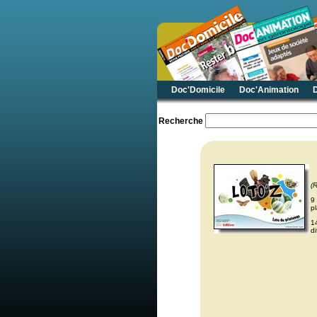
Doc'Domicile
Doc'Animation
Recherche
(
9
p
1
d