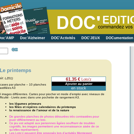
Doc'AMP
Doc'Alzheimer
DOC'Activités
DOC'JEUX
DOCumentation
Le printemps
Réf. LZ01)
61.35 €
Loto'z
 cases par planche – 10 planches
en stock
lastifiées A3
4 images différentes. Cartes pour piocher et mode d'emploi avec niveaux de
ifficulté - Livrés avec dans une pochette de rangement A3.
les légumes primeurs
les fêtes et repères calendaires du printemps
la renaissance de l’amour et de la nature
De grandes planches de photos détourées très contrastées pour
jouer différemment au loto.
Ce jeu est adapté aux personnes âgées souffrant de troubles
cognitifs, les images permettent une reconnaissance aisée de ce
qu’elles représentent.
Les Loto’z peuvent être proposés lors d’activités Montessori