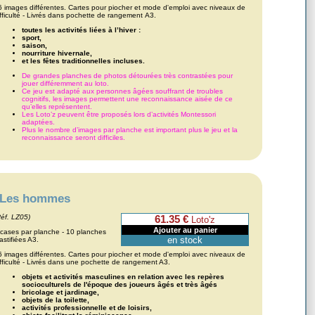
6 images différentes. Cartes pour piocher et mode d'emploi avec niveaux de
ifficulté - Livrés dans pochette de rangement A3.
toutes les activités liées à l’hiver :
sport,
saison,
nourriture hivernale,
et les fêtes traditionnelles incluses.
De grandes planches de photos détourées très contrastées pour
jouer différemment au loto.
Ce jeu est adapté aux personnes âgées souffrant de troubles
cognitifs, les images permettent une reconnaissance aisée de ce
qu’elles représentent.
Les Loto’z peuvent être proposés lors d’activités Montessori
adaptées.
Plus le nombre d’images par planche est important plus le jeu et la
reconnaissance seront difficiles.
Les hommes
Réf. LZ05)
61.35 €
Loto'z
 cases par planche - 10 planches
en stock
astifiées A3.
6 images différentes. Cartes pour piocher et mode d'emploi avec niveaux de
ifficulté - Livrés dans une pochette de rangement A3.
objets et activités masculines en relation avec les repères
socioculturels de l'époque des joueurs âgés et très âgés
bricolage et jardinage,
objets de la toilette,
activités professionnelle et de loisirs,