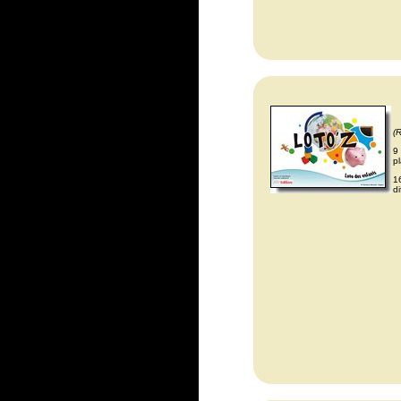
(
9
pl
1
d