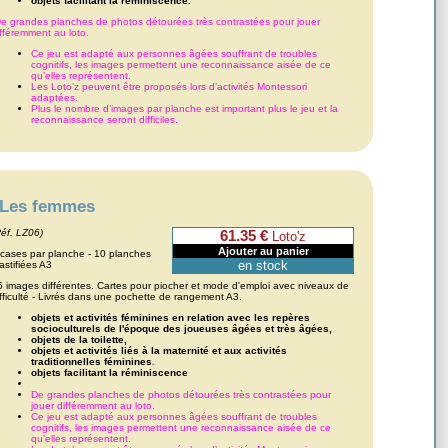
objets facilitant la réminiscence.
e grandes planches de photos détourées très contrastées pour jouer
ifféremment au loto.
Ce jeu est adapté aux personnes âgées souffrant de troubles
cognitifs, les images permettent une reconnaissance aisée de ce
qu’elles représentent.
Les Loto’z peuvent être proposés lors d’activités Montessori
adaptées.
Plus le nombre d’images par planche est important plus le jeu et la
reconnaissance seront difficiles.
Les femmes
Réf. LZ06)
61.35 €
Loto'z
 cases par planche - 10 planches
en stock
lastifiées A3
6 images différentes. Cartes pour piocher et mode d'emploi avec niveaux de
ifficulté - Livrés dans une pochette de rangement A3.
objets et activités féminines en relation avec les repères
socioculturels de l'époque des joueuses âgées et très âgées,
objets de la toilette,
objets et activités liés à la maternité et aux activités
traditionnelles féminines.
objets facilitant la réminiscence
De grandes planches de photos détourées très contrastées pour
jouer différemment au loto.
Ce jeu est adapté aux personnes âgées souffrant de troubles
cognitifs, les images permettent une reconnaissance aisée de ce
qu’elles représentent.