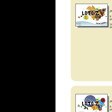
(
9
pl
1
d
(
9
pl