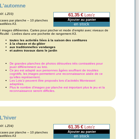
L'automne
Réf. LZ03)
61.35 €
Loto'z
 cases par planche – 10 planches
en stock
astifiées A3.
6 images différentes. Cartes pour piocher et mode d'emploi avec niveaux de
ifficulté - Livrées dans une pochette de rangement A3.
toutes les activités liées à la saison des confitures
à la chasse et du gibier
aux traditionnelles vendanges
et autres travaux dans le jardin
De grandes planches de photos détourées très contrastées pour
jouer différemment au loto.
Ce jeu est adapté aux personnes âgées souffrant de troubles
cognitifs, les images permettent une reconnaissance aisée de ce
qu’elles représentent.
Les Loto’z peuvent être proposés lors d’activités Montessori
adaptées.
Plus le nombre d’images par planche est important plus le jeu et la
reconnaissance seront difficiles.
L'hiver
Réf. LZ04)
61.35 €
Loto'z
 cases par planche – 10 planches
en stock
astifiées A3