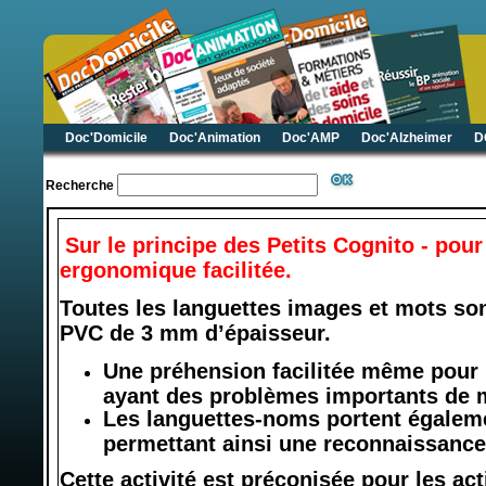
Doc'Domicile
Doc'Animation
Doc'AMP
Doc'Alzheimer
D
Recherche
Sur le principe des Petits Cognito - pour
ergonomique facilitée.
Toutes les languettes images et mots so
PVC de 3 mm d’épaisseur.
Une préhension facilitée même pour
ayant des problèmes importants de 
Les languettes-noms portent égalem
permettant ainsi une reconnaissance 
Cette activité est préconisée pour les ac