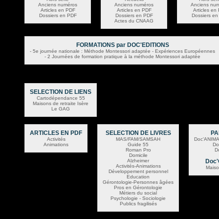
Anciens numéros
Anciens numéros
Anciens nu
Articles en PDF
Articles en PDF
Articles en
Dossiers en PDF
Dossiers en PDF
Dossiers en
Actes du CNAAG
FORMATIONS par DOC'EDITIONS
- 5e journée nationale : Méthode Montessori adaptée - Expériences Européennes
- 2 Journées de formation pratique à la méthode Montessori adaptée
SELECTION DE LIENS
Cartodépendance 55
Maisons de retraite Isère
Le GAG
ARTICLES EN PDF
SELECTION DE LIVRES
PA
Activités
MAS/FAM/SAMSAH
Doc'ANIMA
Animations
Guide 55
Do
Roman Pro
D
Domicile
Alzheimer
Doc'
Activités-Animations
Maiso
Développement personnel
Education
Gérontologie-Personnes âgées
Pros en Gérontologie
Métiers du social
Psychologie - Sociologie
Publics fragilisés