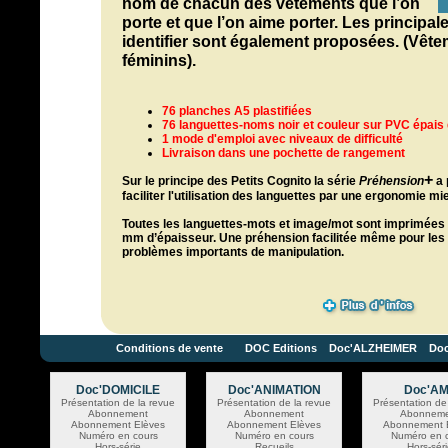
nom de chacun des vêtements que l’on
porte et que l’on aime porter. Les principal
identifier sont également proposées. (Vêt
féminins).
76 planches A5 plastifiées
76 languettes-noms noir et couleur sur PVC épai
1 mode d'emploi avec niveaux de difficulté
Livraison dans une pochette de rangement
+
Sur le principe des Petits Cognito l
a série
Préhension
a 
faciliter l'utilisation des languettes par une ergonomie m
Toutes les languettes-mots et image/mot sont imprimées 
mm d’épaisseur. Une préhension facilitée même pour le
problèmes importants de manipulation.
Conditions de vente
DOC Editions
Doc'ALZHEIMER Do
Doc'DOMICILE
Doc'ANIMATION
Doc'A
Présentation de la revue
Présentation de la revue
Présentation de
Abonnement
Abonnement
Abonneme
Abonnement Elèves
Abonnement Elèves
Abonnement 
Numéro en cours
Numéro en cours
Numéro en 
Hors-série
Recueils
Hors-sér